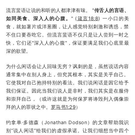
流言蜚语让说的和听的人都津津有味。 "
传舌人的言语、
如同美食、深入人的心腹。
" (
箴言18:8
) 一小口的美
食，就如薯片或洋葱圈，让人感觉特别刺激和诱惑，禁
不住口要吞吃它。但流言蜚语不仅只是让人尝到一时之
快，它们还"深入人的心腹"，保证要满足我们心底里最
深的欲望。
为什么闲话会让人回味无穷？讽刺的是，虽然说话内容
通常集中在别人身上，但究其根本，其实是关乎自己。
它使我对自己抱持特别的看法。我们说闲话是因它给予
我们保证。因此当我们说人是非时，我们其实是在服侍
和崇拜自己，（或许这就是为何保罗将谗毁列入偶像崇
拜的人的罪状之中。
罗马书1:29
）
约拿单·多德森（Jonathan Dodson）的文章帮助我识
别“说人闲话”给我们的虚假承诺。让我们细想当中四个