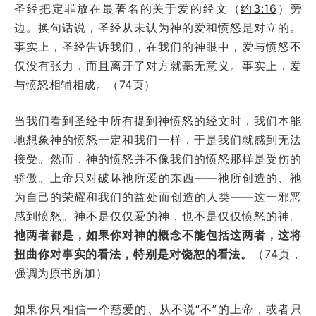
圣经把定罪放在最著名的关于爱的经文（
约3:16
）旁
边。换句话说，圣经从未认为神的爱和愤怒是对立的。
事实上，圣经告诉我们，在我们的神眼中，爱与愤怒不
仅没有张力，而且离开了对方就毫无意义。事实上，爱
与愤怒相辅相成。（74页）
当我们看到圣经中所有提到神愤怒的经文时，我们本能
地想象神的愤怒一定和我们一样，于是我们就感到无法
接受。然而，神的愤怒并不像我们的愤怒那样是受伤的
骄傲。上帝只对破坏祂所爱的东西——祂所创造的、祂
为自己的荣耀和我们的益处而创造的人类——这一邪恶
感到愤怒。神不是仅仅爱的神，也不是仅仅愤怒的神。
祂两者都是，如果你对神的概念不能包括这两者，这将
扭曲你对事实的看法，特别是对饶恕的看法。
（74页，
强调为原书所加）
如果你只相信一个慈爱的、从不说“不”的上帝，或者只