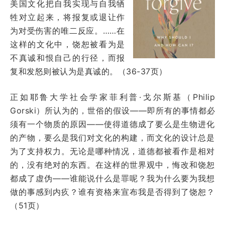
美国文化把自我实现与自我牺
牲对立起来，将报复或退让作
为对受伤害的唯二反应。……在
这样的文化中，饶恕被看为是
不真诚和恨自己的行径，而报
复和发怒则被认为是真诚的。（36-37页）
正如耶鲁大学社会学家菲利普·戈尔斯基（Philip
Gorski）所认为的，世俗的假设——即所有的事情都必
须有一个物质的原因——使得道德成了要么是生物进化
的产物，要么是我们对文化的构建，而文化的设计总是
为了支持权力。无论是哪种情况，道德都被看作是相对
的，没有绝对的东西。在这样的世界观中，悔改和饶恕
都成了虚伪——谁能说什么是罪呢？我为什么要为我想
做的事感到内疚？谁有资格来宣布我是否得到了饶恕？
（51页）