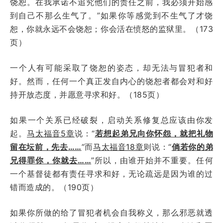
饶恕。在我承诺不追究他们的责任之前，我必须开始感
到自己不那么生气了。”如果你等感觉到不生气了才饶
恕，你就永远不会饶恕；你会活在愤怒的监狱里。（173
页）
一个人有可能采取了饶恕的姿态，却无法与冒犯者和
好。然而，任何一个真正发自内心的饶恕者都会对和好
持开放态度，并愿意寻求和好。（185页）
如果一个关系已经破裂，启动关系修复总应该由你发
起。
马太福音5章
说：“
若想起弟兄向你怀怨，就把礼物
留在坛前，先去……
”而
马太福音18章
则说：“
倘若你的弟
兄得罪你，你就去……
”所以，由谁开始并不重要。任何
一个基督徒都有责任寻求和好，无论疏远是因为谁的过
错而造成的。（190页）
如果你所做的给了冒犯者机会自我称义，那么邪恶就透