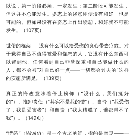
以说，第一阶段必须、一定发生；第二阶段可能发生，
但这并不总能发生。姿态上的饶恕即便没有和好，也是
可能的。但如果没有在姿态上作出饶恕，和好就不可能
发生。（107页）
世俗的框架……没有什么可以给受伤的良心带去疗愈。对
于觉得自己不值得被爱和饶恕的人，它没有什么东西可
以帮到他。任何看到自己罪孽深重和自己能做什么的
人，都不会被“对自己好一点——一切都会过去的”这样
的安慰所满足。（139页）
真正的悔改意味着停止粉饰（“没什么，我们挺好
的”）、推卸责任（“其实不是我的错”）、自怜（“我受伤
了，我是受害者”）和自责（“我太糟糕了，谁都帮不了
我”）。（149页）
“愤怒”（
Wraith
）是一个古老的词，指的是幽灵——一