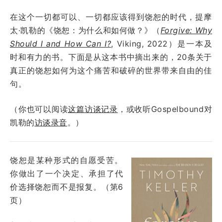
在这个一切都可以、一切都应该得到饶恕的时代，提摩
太·凯勒的《饶恕：为什么和如何做？》（
Forgive: Why
Should I and How Can I?
, Viking, 2022）是一本及
时和有力的书。下面是从这本书中摘出来的，20条关于
真正的饶恕如何为这个痛苦和破碎的世界带来自由的佳
句。
（你也可以阅读
这篇访谈记录
，或收听Gospelbound对
凯勒的
访谈录音
。）
饶恕是某种形式的自愿受苦。
你做出了一个决定、承担了代
价选择饶恕而不是报复。（第6
页）