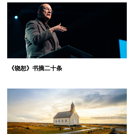
《饶恕》书摘二十条