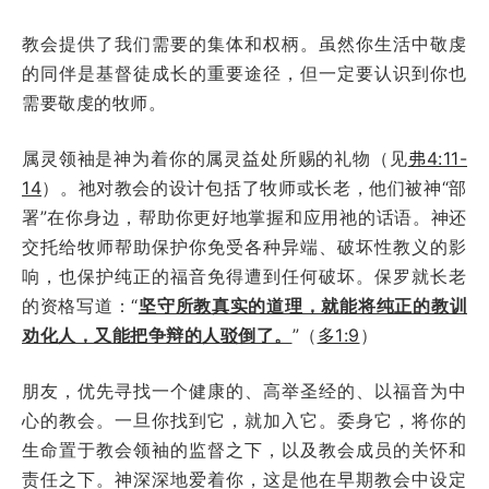
教会提供了我们需要的集体和权柄。虽然你生活中敬虔
的同伴是基督徒成长的重要途径，但一定要认识到你也
需要敬虔的牧师。
属灵领袖是神为着你的属灵益处所赐的礼物（见
弗4:11-
14
）。祂对教会的设计包括了牧师或长老，他们被神“部
署”在你身边，帮助你更好地掌握和应用祂的话语。神还
交托给牧师帮助保护你免受各种异端、破坏性教义的影
响，也保护纯正的福音免得遭到任何破坏。保罗就长老
的资格写道：“
坚守所教真实的道理，就能将纯正的教训
劝化人，又能把争辩的人驳倒了。
”（
多1:9
）
朋友，优先寻找一个健康的、高举圣经的、以福音为中
心的教会。一旦你找到它，就加入它。委身它，将你的
生命置于教会领袖的监督之下，以及教会成员的关怀和
责任之下。神深深地爱着你，这是他在早期教会中设定