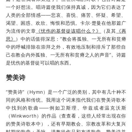
一个好想法。唱诗篇使我们保持真诚，因为它们表达了
人类的全部情感——悲哀、喜悦、痛苦、怀疑、希望、
渴望、困惑、欢欣、悔恨和恐惧。卡尔·楚曼在他那篇广
为流传的文章
《忧伤的基督徒该唱什么？》
（及其
《再
思》
）中的话值得深思：“教会将孤独、一无所有和贫瘠
中的呼喊排除在崇拜之外，有效地压制和排斥了那些自
己在教会内外孤独、一无所有和贫瘠之人的声音”。诗篇
是忧伤的基督徒可以唱的东西。
赞美诗
“赞美诗”（Hymn）是一个广泛的类别，其中有几十种不
同的风格和传统。我用这个词来指代我们在赞美诗歌本
中找到的歌曲——例如卫斯理、华兹或者温克沃斯
（Winkworth）的作品（查查看，这些人经常出现在你
的赞美诗歌本中），还有早期教会、宗教改革和大复兴
时期的歌曲；圣咏、清教徒作品和布道歌曲。赞美诗并