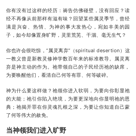
你有没有过这样的经历：祷告仿佛碰壁，没有回应？读
经不再像从前那样有滋有味？回望某些属灵季节，曾经
满是兴奋、热情、为神的事大发热心，宛如丰美的园
子，如今却像置身旷野，灵里荒芜、干涸、毫无生气？
你也许会很吃惊，“属灵离弃”（spiritual desertion）这
一教义曾是新教灵修神学数百年来的标准教导。属灵离
弃是神主动的作为。祂带领自己的子民经历祂的缺席，
为要唤醒他们，看清自己何等有罪、何等破碎。
神为什么要这样做？祂领你进入软弱，为要向你彰显祂
的大能；祂引你陷入绝境，为要更深地向你显明祂的恩
典；祂揭开罪在你灵魂扎根之深，为要让你知道自己蒙
了何等伟大的赦免。
当神领我们进入旷野