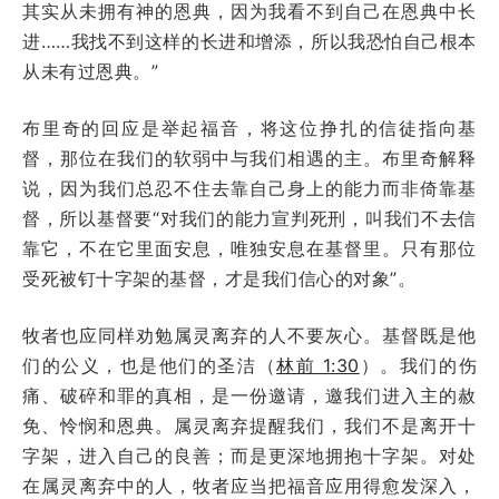
其实从未拥有神的恩典，因为我看不到自己在恩典中长
进……我找不到这样的长进和增添，所以我恐怕自己根本
从未有过恩典。”
布里奇的回应是举起福音，将这位挣扎的信徒指向基
督，那位在我们的软弱中与我们相遇的主。布里奇解释
说，因为我们总忍不住去靠自己身上的能力而非倚靠基
督，所以基督要“对我们的能力宣判死刑，叫我们不去信
靠它，不在它里面安息，唯独安息在基督里。只有那位
受死被钉十字架的基督，才是我们信心的对象”。
牧者也应同样劝勉属灵离弃的人不要灰心。基督既是他
们的公义，也是他们的圣洁（
林前 1:30
）。我们的伤
痛、破碎和罪的真相，是一份邀请，邀我们进入主的赦
免、怜悯和恩典。属灵离弃提醒我们，我们不是离开十
字架，进入自己的良善；而是更深地拥抱十字架。对处
在属灵离弃中的人，牧者应当把福音应用得愈发深入，