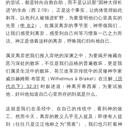
的尝试，都是转向自救自助，而不是认识那“因神大得长
进”的生命（西 2:19）。正是这个事实，让肉体觉得如此
刺耳。以色列人被领进旷野，为要显明他们心里真实的
光景（
申 8:2
）。在属灵离弃的季节里，神带领我们，
让我们感受到离弃，感受到自己何等习惯靠一己之力而
活。神正是借着这样的离弃，呼唤我们归向祂自己。
属灵离弃把我们推入弃绝的深渊之中，为要揭开掩藏在
恶习深处的败坏，不仅是我们品格的普遍败坏，更是我
们属灵生活中的败坏。荷兰改革宗传统中的灵修神学家
威尔赫姆斯·布雷克（Wilhelmus à Brakel）在注解
《历
代志下》32:31
时叙述道：神离开希西家，为要试验
他，好叫他知道自己心里所存的到底是什么。
这就是我们在圣经中、在自己的传统中，看到神的做
工。然而今天，离弃的教义几乎无人提及；即便有人提
到（往往只是泛泛地称之为“黑夜”），我们也只盯着神