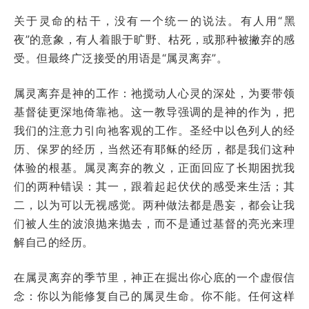
关于灵命的枯干，没有一个统一的说法。有人用“黑
夜”的意象，有人着眼于旷野、枯死，或那种被撇弃的感
受。但最终广泛接受的用语是“属灵离弃”。
属灵离弃是神的工作：祂搅动人心灵的深处，为要带领
基督徒更深地倚靠祂。这一教导强调的是神的作为，把
我们的注意力引向祂客观的工作。圣经中以色列人的经
历、保罗的经历，当然还有耶稣的经历，都是我们这种
体验的根基。属灵离弃的教义，正面回应了长期困扰我
们的两种错误：其一，跟着起起伏伏的感受来生活；其
二，以为可以无视感觉。两种做法都是愚妄，都会让我
们被人生的波浪抛来抛去，而不是通过基督的亮光来理
解自己的经历。
在属灵离弃的季节里，神正在掘出你心底的一个虚假信
念：你以为能修复自己的属灵生命。你不能。任何这样