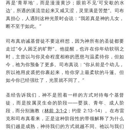
再是‘青草地’，而是漫漫黄沙；眼前不见‘可安歇的水
边’，所遇的溪流尝起来又咸又涩，灵里满是苦楚”。司布
真担心，人遇到这种光景时会说：“我若真是神的儿女，
断不至于如此。”
司布真劝诫基督徒不要这样想，因为神所有的圣徒都要
走过“令人困乏的旷野”。他提醒，也许在你年幼软弱之
时，主曾以与你灵命程度相称的恩慈与温柔待你，但如
今，祂为你预备了更多。司布真说：“你从前是个幼儿，
所以祂用皮裘把你裹起来，给你穿上最柔软的斗篷。但
如今你已经强壮了，光景就不同了。”
圣经告诉我们，神不是照着一样的方式对待每个基督
徒，而是按属灵生命的阶段——婴孩、青年、成人阶
段，而分别施教（
林前 3:1-2
；约壹 2:13-14）。在布雷
克和司布真看来，正是这种阶段性的带领解释了为什么
我们越是成熟，神待我们的方式就越不同。祂以与我们