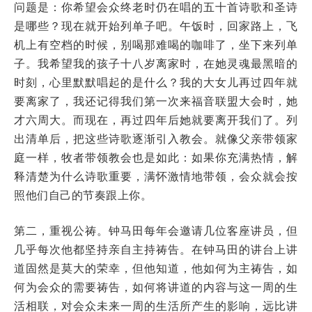
问题是：你希望会众终老时仍在唱的五十首诗歌和圣诗
是哪些？现在就开始列单子吧。午饭时，回家路上，飞
机上有空档的时候，别喝那难喝的咖啡了，坐下来列单
子。我希望我的孩子十八岁离家时，在她灵魂最黑暗的
时刻，心里默默唱起的是什么？我的大女儿再过四年就
要离家了，我还记得我们第一次来福音联盟大会时，她
才六周大。而现在，再过四年后她就要离开我们了。列
出清单后，把这些诗歌逐渐引入教会。就像父亲带领家
庭一样，牧者带领教会也是如此：如果你充满热情，解
释清楚为什么诗歌重要，满怀激情地带领，会众就会按
照他们自己的节奏跟上你。
第二，重视公祷。钟马田每年会邀请几位客座讲员，但
几乎每次他都坚持亲自主持祷告。在钟马田的讲台上讲
道固然是莫大的荣幸，但他知道，他如何为主祷告，如
何为会众的需要祷告，如何将讲道的内容与这一周的生
活相联，对会众未来一周的生活所产生的影响，远比讲