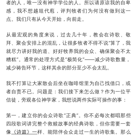
者的人，唯一没有神学学位的人。所以请原谅我的自卑
感，我不想越俎代庖，评判牧者们为何没有做到这一
点。我们只有从今天开始，向前走。
从最宏观的角度来说，过去几十年，教会在诗歌、敬
拜、聚会安排上的混乱，让很多牧者不得不说“算了，我
就尽力讲好我的道、好好牧养我的会众、确保聚会不太
糟糕”。通常的处理方式是“极简化”——减少诗歌数量，
减少祷告环节，这样其余的部分至少不会太乱。
我不打算让大家散会后坐在咖啡馆里为自己找借口，或
者自责不已。问题是：我们接下来怎么做？作为一位平
信徒，旁观各位神学家，我想说两件实际可操作的事：
第一，建立你的会众诗歌“正典”。你不必每次都唱那些
四段歌词讲完整个救赎故事的经典诗歌，但你需要一套
像
《诗篇》一
样、能陪伴会众走过一生的诗歌集。那么