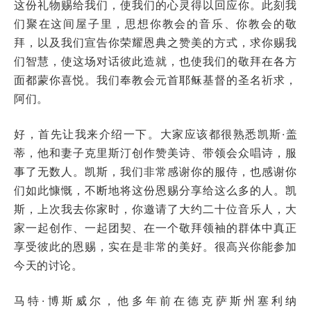
这份礼物赐给我们，使我们的心灵得以回应你。此刻我
们聚在这间屋子里，思想你教会的音乐、你教会的敬
拜，以及我们宣告你荣耀恩典之赞美的方式，求你赐我
们智慧，使这场对话彼此造就，也使我们的敬拜在各方
面都蒙你喜悦。我们奉教会元首耶稣基督的圣名祈求，
阿们。
好，首先让我来介绍一下。大家应该都很熟悉凯斯·盖
蒂，他和妻子克里斯汀创作赞美诗、带领会众唱诗，服
事了无数人。凯斯，我们非常感谢你的服侍，也感谢你
们如此慷慨，不断地将这份恩赐分享给这么多的人。凯
斯，上次我去你家时，你邀请了大约二十位音乐人，大
家一起创作、一起团契、在一个敬拜领袖的群体中真正
享受彼此的恩赐，实在是非常的美好。很高兴你能参加
今天的讨论。
马特·博斯威尔，他多年前在德克萨斯州塞利纳