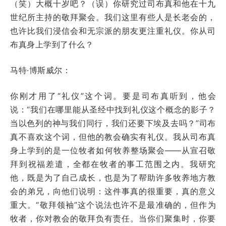
（笑）大概十岁吧？（误）你研究过司布真和他在十九
世纪所主持的敬拜聚会。我们这里有些人是长老会的，
也许比我们浸信会和无宗派的朋友更注重礼仪。你从司
布真身上学到了什么？
马特·博斯威尔：
你刚才用了“礼仪”这个词。要是司布真听到，他会
说：“我们在哪里能从圣经中找到礼仪这个概念的影子？
当以色列的神与我们同行，我们还要下埃及去吗？”司布
真不喜欢这个词，但他的教会确实有礼仪。我从司布真
身上学到的是一位牧者如何牧养整场聚会——从宣召敬
拜到祝福差遣，全都在牧者的事工范围之内。我研究
他，既是为了自己成长，也是为了帮助许多牧养地方教
会的弟兄，向他们说明：这件事真的很重要，真的意义
重大。“敬拜领袖”这个说法也许不是最准确的，但作为
牧者，你对教会的敬拜负有责任。当你们聚集时，你要