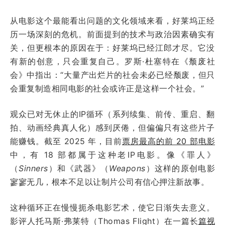
从电影这个最能看出问题的文化领域来看，好莱坞正经
历一场深刻的危机。前面提到的技术与政治因素确实有
关，但更根本的原因在于：好莱坞已经江郎才尽。它没
有新的创意，只会重复自己。罗斯·杜塞特在《颓废社
会》中指出：“大量产出烂片的社会未必已经颓废，但只
会重复制造相同电影的社会或许正是这样一个社会。”
观众已对无休止的IP循环（系列续集、前传、重启、翻
拍、动画经典真人化）感到厌倦，但偏偏只有这些片子
能赚钱。截至 2025 年，目前
票房最高的前 20 部电影
中，有 18 部都属于这种老IP电影。像《罪人》
（
Sinners
）和《武器》（
Weapons
）这样的原创电影
寥寥无几，根本不足以让制片公司有信心押注新故事。
这种循环正在慢慢扼杀电影艺术，使它日渐失去意义。
影评人托马斯·弗莱特（Thomas Flight）在一篇长
篇视