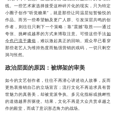
线。一些艺术家选择接受这种碎片化的现实，只为特定
小圈子创作“听觉糖果”，就是那些让同温层短暂愉悦的
作品。而另一些希望触及更广人群、引发深层共鸣的创
作者，则往往只剩下一个策略：靠“震撼”取胜——通过
夸张、挑衅或越界的方式来博取注意。可惜这些手法
如
今也已流于庸俗
，难以激起真正的回响。观众早已看穿
那些老艺人为维持热度而勉强营销的戏码，一切只剩空
洞与怅然。
政治层面的原因：被绑架的审美
如今的文艺创作者，往往不再潜心讲述动人故事，反而
更热衷推销自己的立场宣言；流行文化不再追求具有普
世魅力的真善美，却被党派争执、多元化指标或挑衅性
的道德越界所驱使。结果，文化不再是大众共赏卓越之
作的殿堂，而成了意识形态角力的战场。