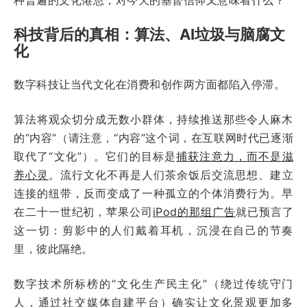
科技背后的真相：算法、AI垃圾与脑腐文
化
数字科技让当代文化在消费和创作两方面都陷入停滞。
算法将观众切分成无数小群体，持续推送那些令人麻木
的“内容”（请注意，“内容”这个词，在互联网时代已逐渐
取代了“文化”）。它们的目标是
捕获注意力，而不是滋
养心灵
。流行文化不再是人们茶余饭后交流思想、建立
连接的纽带，反而变成了一种孤立的个体消费行为。早
在二十一世纪初，苹果公司
iPod的那组广告
就已预言了
这一切：剪影中的人们戴着耳机，沉浸在自己的节奏
里，彼此隔绝。
数字技术所标榜的“文化生产民主化”（绕过传统守门
人，通过社交媒体自建平台）确实让文化景观更加多