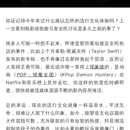
你还记得今年有过什么难以忘怀的流行文化体验吗？上
一次看到电影或歌曲引发全民讨论是多久之前的事了？
很多人可能一时想不起来。即便是那些看似接近全民热
议的事件，比如上个月泰勒·斯威夫特（Taylor Swift）
发布的新专辑，也不再像过去那样激起千层浪，反而让
人觉得乏善可陈。最近或许唯一算得上
现象级
的，是动
画《
POP：猎魔女团
》(
KPop Demon Hunters
）在
Netflix和音乐榜上意外走红。但这样的热度也转瞬即
逝，很快就被流媒体源源不断的新内容所淹没。
总的来说，现在的流行文化就像一杯温吞水，平淡无
奇，很难让人留下什么印象。如今，能塑造文化议题的
大作屈指可数，充斥眼前的只有短暂的热搜、抖音潮流
和制造段子的伪事件，比如今夏的
酷玩乐迷摄像门
（酷