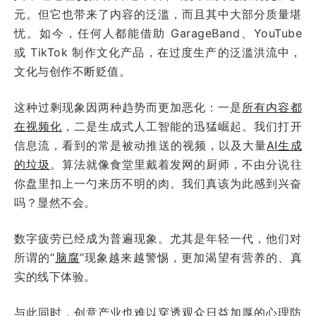
元。但它也带来了内容的泛滥，而且其中大部分质量堪
忧。如今，任何人都能借助 GarageBand、YouTube
或 TikTok 制作文化产品，在过度生产的泛滥洪流中，
文化与创作不断贬值。
这种过剩现象因两种趋势而更加恶化：一是
所有内容都
在视频化
，二是生成式人工智能的迅猛崛起。我们打开
信息流，看到的常是被动推送的视频，以及大量
AI生成
的垃圾
。算法就像食堂里戴着发网的厨师，不由分说往
你盘里扣上一勺来历不明的肉。我们真该为此感到兴奋
吗？显然不会。
数字疲劳已经成为普遍现象。尤其是年轻一代，他们对
所谓的“
脑腐
”现象越来越警惕，更加渴望有营养的、真
实的线下体验。
与此同时，创意产业也难以穿透观众日益加厚的心理防