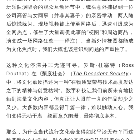
玩乐队演唱会的观众互动环节中，镜头意外捕捉到一位
公司高管与女同事（并非其妻子）的亲密举动，两人随
后惊慌躲闪。现场视频被上传至网络后，迅速引爆成为
全网热点，催生了大量调侃此事的“梗图”和周边商品，
演变成一场网络狂欢——译注）。当婚外情梗图都能成
为文化焦点时，我们大概也该意识到问题的严重性了。
这种文化停滞并非无迹可寻。罗斯·杜塞特（Ross
Douthat）在《颓废社会》（
The Decadent Society
）
中，将文化颓废描述为一种“在物质繁荣与技术高度发达
之下的精神与创意枯竭”。数字科技让我们前所未有地接
触到海量文化内容，但真正让人眼前一亮的作品却少之
又少。大多数内容都显得千篇一律，难以触动人心。我
们变得无动于衷，继而意兴阑珊，最终彻底麻木。
那么，为什么当代流行文化会变得如此平淡无奇？而这
种普遍的文化倦怠，对今天的基督信仰又意味着什么？