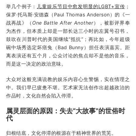
举几个例子：
儿童娱乐节目中愈发明显的LGBT+宣传
；
保罗·托马斯·安德森（Paul Thomas Anderson）的《一
战再战》（
One Battle After Another
），被影评界奉
为杰作，但本质上却是一部长达三小时的左翼号召书，
鼓吹在川普时代的美国继续“抵抗”；再比如，今年超级
碗中场秀选定坏痞兔（Bad Bunny）担任表演嘉宾。距
离表演还有五个月，公众讨论的焦点却不是他的音乐，
而是这一决定的政治意味。
大众对这般充满说教的娱乐内容心生警惕，实在情理之
中。我们早已疲惫不堪。艺术家无法创作出超越政治的
作品时，文化自然会陷入停滞。
属灵层面的原因：失去“大故事”的世俗时
代
归根结底，文化停滞的根源在于精神世界的荒芜。