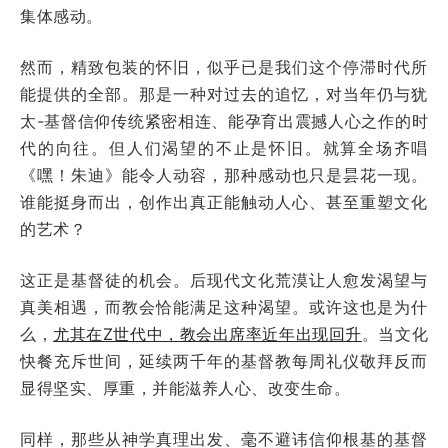
集体感动。
然而，精致包装的怀旧，似乎已是我们这个停滞时代所
能提供的全部。那是一种对过去的追忆，对当年仍与犹
太-基督信仰传统紧密相连、能孕育出震撼人心之作的时
代的向往。但人们渴望的不止是怀旧。就算全场齐唱
《嘿！朱迪》能令人动容，那种感动也只是昙花一现。
谁能挺身而出，创作出真正能触动人心、甚至重塑文化
的艺术？
这正是基督徒的机会。后现代文化荒漠让人愈发渴望与
真美相遇，而教会恰能满足这种渴望。或许这也是为什
么，
尤其在Z世代中，教会出席率近年出现回升
。当文化
快餐充斥世间，延续两千年的基督教每周礼仪敬拜反而
显得坚实、厚重，并能滋养人心、改变生命。
同样，那些从神学真理出发、毫不避讳信仰根基的基督