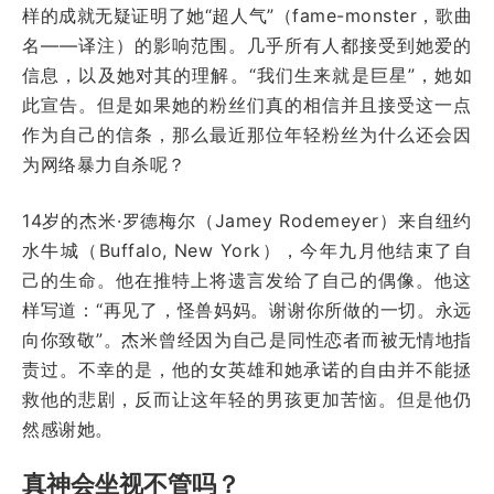
样的成就无疑证明了她“超人气”（fame-monster，歌曲
名——译注）的影响范围。几乎所有人都接受到她爱的
信息，以及她对其的理解。“我们生来就是巨星”，她如
此宣告。但是如果她的粉丝们真的相信并且接受这一点
作为自己的信条，那么最近那位年轻粉丝为什么还会因
为网络暴力自杀呢？
14岁的杰米·罗德梅尔（Jamey Rodemeyer）来自纽约
水牛城（Buffalo, New York），今年九月他结束了自
己的生命。他在推特上将遗言发给了自己的偶像。他这
样写道：“再见了，怪兽妈妈。谢谢你所做的一切。永远
向你致敬”。杰米曾经因为自己是同性恋者而被无情地指
责过。不幸的是，他的女英雄和她承诺的自由并不能拯
救他的悲剧，反而让这年轻的男孩更加苦恼。但是他仍
然感谢她。
真神会坐视不管吗？