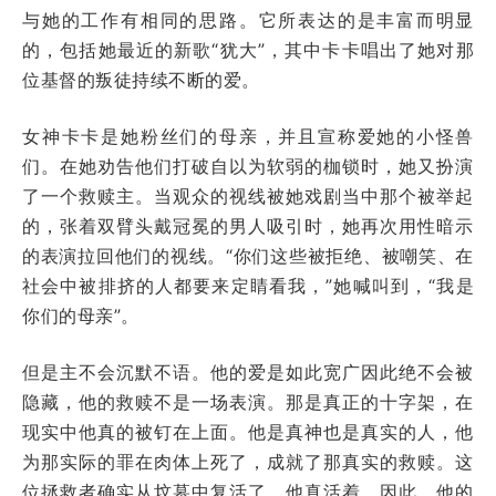
与她的工作有相同的思路。它所表达的是丰富而明显
的，包括她最近的新歌“犹大”，其中卡卡唱出了她对那
位基督的叛徒持续不断的爱。
女神卡卡是她粉丝们的母亲，并且宣称爱她的小怪兽
们。在她劝告他们打破自以为软弱的枷锁时，她又扮演
了一个救赎主。当观众的视线被她戏剧当中那个被举起
的，张着双臂头戴冠冕的男人吸引时，她再次用性暗示
的表演拉回他们的视线。“你们这些被拒绝、被嘲笑、在
社会中被排挤的人都要来定睛看我，”她喊叫到，“我是
你们的母亲”。
但是主不会沉默不语。他的爱是如此宽广因此绝不会被
隐藏，他的救赎不是一场表演。那是真正的十字架，在
现实中他真的被钉在上面。他是真神也是真实的人，他
为那实际的罪在肉体上死了，成就了那真实的救赎。这
位拯救者确实从坟墓中复活了，他真活着。因此，他的