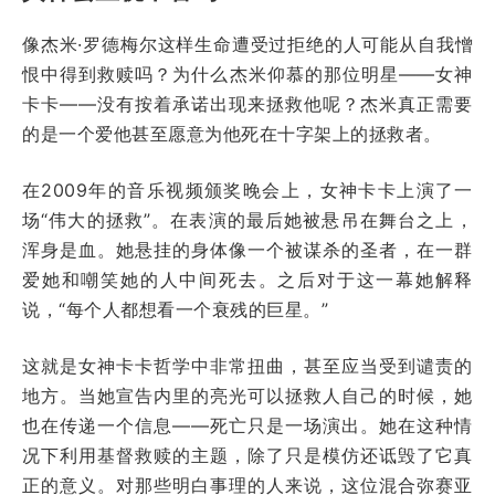
像杰米·罗德梅尔这样生命遭受过拒绝的人可能从自我憎
恨中得到救赎吗？为什么杰米仰慕的那位明星——女神
卡卡——没有按着承诺出现来拯救他呢？杰米真正需要
的是一个爱他甚至愿意为他死在十字架上的拯救者。
在2009年的音乐视频颁奖晚会上，女神卡卡上演了一
场“伟大的拯救”。在表演的最后她被悬吊在舞台之上，
浑身是血。她悬挂的身体像一个被谋杀的圣者，在一群
爱她和嘲笑她的人中间死去。之后对于这一幕她解释
说，“每个人都想看一个衰残的巨星。”
这就是女神卡卡哲学中非常扭曲，甚至应当受到谴责的
地方。当她宣告内里的亮光可以拯救人自己的时候，她
也在传递一个信息——死亡只是一场演出。她在这种情
况下利用基督救赎的主题，除了只是模仿还诋毁了它真
正的意义。对那些明白事理的人来说，这位混合弥赛亚