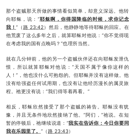
那个盗贼那天所做的事情看似简单，却意义深远。他转
向耶稣，说：“
耶稣啊，你得国降临的时候，求你记念
我！
”（
路 23:42
）然后，他静静地等待耶稣的回应。在
他荒废了这么多年之后，就算耶稣对他说：“你不觉得现
在考虑我的国有点晚吗？”也理所当然。
就在几分钟前，他的另一个盗贼伙伴还在向耶稣发泄仇
恨，所以就算耶稣对他说：“天国不属于像你这样的
人！”，他也没什么可抱怨的。但耶稣并没有这样做。他
没有给强盗任何试用期，也没有让他经历漫长的属灵旅
程。祂更没有说：“我们得等着再看。”
相反，耶稣欣然接受了那个盗贼的祷告。耶稣没有犹
豫，并且无条件地欣然接纳了他。“阿们，”祂说。在短
暂的停顿后，祂继续说道：“
我实在告诉你：今日你要同
我在乐园里了。
”（
路 23:43
）