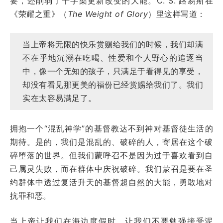
要，还削弱了十字架更新改变的大能。C. S. 路易斯在
《荣耀之重》（
The Weight of Glory
）里这样写道：
当上帝将无限的快乐赏赐给我们的时候，我们却满
不在乎地沉溺在吃喝、性爱和个人野心的追逐当
中，像一个无知的孩子，只满足于看得见的享受，
却没有看见那更美的福份已经赏赐给我们了。我们
实在太容易满足了。
拥抱一个“混乱神学”的基督教达不到神对基督徒生活的
期待。是的，我们是混乱的、破碎的人，寄居在这个破
碎堕落的世界。但我们蒙呼召不是因为过于喜欢看到自
己属灵失败，而在群体中庆祝破碎。我们蒙召是要在圣
约群体中透过复活升天的基督超自然的大能，勇敢地对
抗罪和恶。
当上帝让我们在海边度假时，让我们不要勉强接受泥