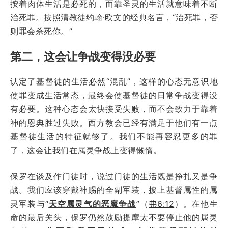
按着肉体生活是必死的，而靠圣灵的生活就意味着不断
治死罪。按照清教徒约翰·欧文的经典名言，“治死罪，否
则罪会杀死你。”
第二，这会让争战变得没必要
认定了基督徒的生活必然“混乱”，这样的心态无意识地
使罪变成生活常态，最终会使基督徒的日常争战变得没
有必要。这种心态会太快接受失败，而不会致力于靠着
神的恩典胜过失败。西方教会已经有满足于他们有一点
基督徒生活的特征就够了。我们不能再容忍更多的罪
了，这会让我们在属灵争战上变得懒惰。
保罗在谈及作门徒时，说过门徒的生活既是挣扎又是争
战。我们应该穿戴神赐的全副军装，披上基督属性的属
灵军装与“
天空属灵气的恶魔争战
”（
弗6:12
）。在他生
命的最后关头，保罗仍然鼓励提摩太不要停止他的属灵