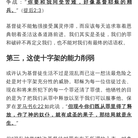
争战：“
你要和我同受苦难，好像基督耶稣的精
兵。
”（
提后2:3
）
基督徒不能勉强接受属灵停滞，而应该每天追求靠着恩
典朝着圣洁这条道路前进。我们其实是圣徒，我们的罪
和破碎不再定义我们，也不能对我们有最终的话语权。
第三，这使十字架的能力削弱
或许认为基督徒生活不过是混乱而已这一想法最危险之
处是对十字架充分性的威胁。耶稣为每一位信徒过去、
现在和将来所犯下的每一个罪还清了罪债。他牺牲的目
的是为了把我们从罪中释放以至于我们可以服事他。保
罗在
罗马书6:22
如此说，“
但现今你们既从罪里得了释
放，作了神的奴仆，就有成圣的果子，那结局就是永
生。
”