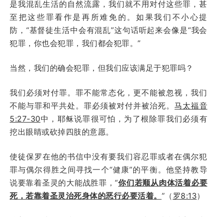
是我混乱生活的自然流露，我们就不用对付这些罪，甚
至把这些罪看作是再所难免的。如果我们不小心提
防，“基督徒生活中会有混乱”这句话听起来会像是“我会
犯罪，你也会犯罪，我们都会犯罪。”
当然，我们的确会犯罪，但我们应该满足于犯罪吗？
我们必须对付罪。罪不能常态化，更不能被忽视，我们
不能与罪和平共处。罪必须被对付并被治死。
马太福音
5:27-30
中，耶稣说罪很可怕，为了根除罪我们必须有
挖出眼睛或砍掉四肢的意愿。
使徒保罗在他的书信中没有要我们容忍罪或者在偶尔犯
罪与偶尔得胜之间寻找一个“健康”的平衡。他坚持教导
说要靠着圣灵的大能战胜罪，“
你们若顺从肉体活着必要
死，若靠着圣灵治死身体的恶行必要活着。
”（
罗8:13
）