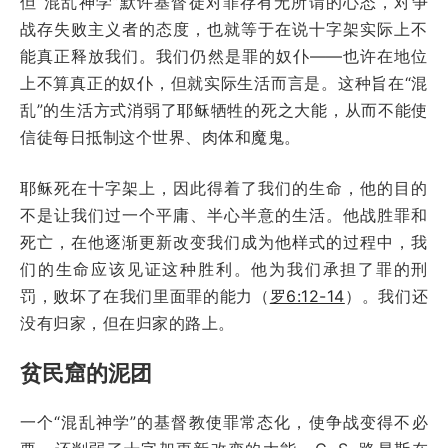
但“混乱神学”默许基督徒对罪存有无所谓的心态，对争
战存失败主义者的态度，也就等于在说十字架实际上不
能真正释放我们。我们仍然是罪的奴仆——也许在地位
上不算真正的奴仆，但就实际生活而言是。这种旨在“混
乱”的生活方式消弱了耶稣牺牲的死之大能，从而不能使
信徒每日抵制这个世界、肉体和魔鬼。
耶稣死在十字架上，因此得着了我们的生命，他的目的
不是让我们过一个平庸、半心半意的生活。他战胜罪和
死亡，在他逐渐更新改变我们成为他样式的过程中，我
们的生命应该见证这种胜利。他为我们承担了罪的刑
罚，败坏了在我们里面罪的能力（
罗6:12-14
）。我们还
没有归家，但在归家的路上。
贫民窟的泥团
一个“混乱神学”的基督教使罪常态化，使争战变得不必