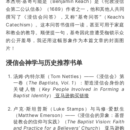
本杰明·基奇可能是（Benjamin Keach）是《伦敦浸信
会第二公认信条》（1689）作者之一，他和其他人共同
撰写了《浸信会问答》，又称“基奇问答”（Keach’s
Catechism）。这本问答书值得一读，甚至可用于家庭
和教会的教导。顺便提一句，基奇因此曾遭受枷锁示众
的公开羞辱，我还用这幅形象作为本篇文章的封面图
片！
浸信会神学与历史推荐书单
汤姆·内特尔斯（Tom Nettles）——《浸信会》第
一卷（
The Baptists, Vol. 1
）：塑造浸信会身份的
关键人物（
Key People Involved in Forming a
Baptist Identity
）
亚马逊购买链接
卢克·斯坦普斯（Luke Stamps）与马修·爱默生
（Matthew Emerson）——《浸信会的异象：基督
徒教会的信仰与实践》（
The Baptist Vision: Faith
and Practice for a Believers’ Church
）
亚马逊购