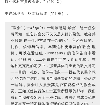
持守这种古典教会论。”（110 页）
更详细地说，格雷斯写道（111 页）：
“‘教会’（
ἐκκλησία
）一词原意是‘聚会’，这一点众
所周知，但它的含义不仅仅是人群的聚集。教会并
不只是‘在一个地方聚在一起的人’，它还有目的、
礼仪、信仰与信条。早期这种更丰富的‘教会’理
解，可以在爱任纽（Irenaeus）的信仰告白中看
到。他称‘教会……分布在全世界，直到地极’。在
这种更宽泛的定义中，那些具体而重要的教义肯定
——目的、礼仪、信仰与信条——旨在代表整个教
会的传统与信仰。按照早期基督徒的逻辑，否认这
一理解，就会让人质疑其是否有资格成为教会成
员。正如
《使徒行传》十五章
所显示的那样，我们
看到早期教会延续了一种传统：将教会的成员范围
限定在某一特定群体所持守的信仰或信条之内。”