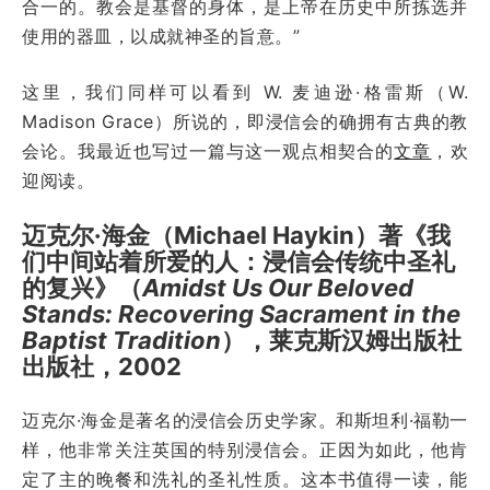
合一的。教会是基督的身体，是上帝在历史中所拣选并
使用的器皿，以成就神圣的旨意。”
这里，我们同样可以看到 W. 麦迪逊·格雷斯（W.
Madison Grace）所说的，即浸信会的确拥有古典的教
会论。我最近也写过一篇与这一观点相契合的
文章
，欢
迎阅读。
迈克尔·海金（Michael Haykin）著《我
们中间站着所爱的人：浸信会传统中圣礼
的复兴》（
Amidst Us Our Beloved
Stands: Recovering Sacrament in the
Baptist Tradition
），莱克斯汉姆出版社
出版社，2002
迈克尔·海金是著名的浸信会历史学家。和斯坦利·福勒一
样，他非常关注英国的特别浸信会。正因为如此，他肯
定了主的晚餐和洗礼的圣礼性质。这本书值得一读，能