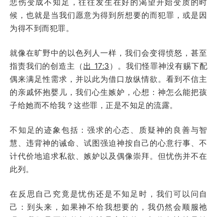
悲伤变成不知足，往往发生在好的渴望开始变质的时
候，也就是当我们愿意为得到所想要的而犯罪，或是因
为得不到而犯罪。
就像在旷野中的以色列人一样，我们会变得愤怒，甚至
指责我们的创造主（
出 17:3
）。我们怪罪神没有赐下配
偶来满足性需求，并以此为借口放纵情欲。看到不信主
的亲戚怀抱婴儿，我们心生嫉妒，心想：神怎么能把孩
子给她而不给我？这些罪，正是不知足的流露。
不知足的迹象包括：强求的心态、质疑神的良善与智
慧、违背神的诫命、试图强迫神按自己的心意行事、不
计代价地追求私欲、嫉妒以及偶像崇拜。但忧伤并不在
此列。
在反思自己究竟是忧伤还是不知足时，我们可以问自
己：到头来，如果神不给我想要的，我仍然会顺服祂