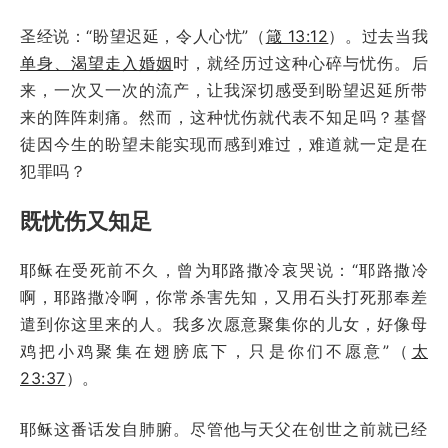
圣经说：“盼望迟延，令人心忧”（
箴 13:12
）。过去当我
单身、渴望走入婚姻
时，就经历过这种心碎与忧伤。后
来，一次又一次的流产，让我深切感受到盼望迟延所带
来的阵阵刺痛。然而，这种忧伤就代表不知足吗？基督
徒因今生的盼望未能实现而感到难过，难道就一定是在
犯罪吗？
既忧伤又知足
耶稣在受死前不久，曾为耶路撒冷哀哭说：“耶路撒冷
啊，耶路撒冷啊，你常杀害先知，又用石头打死那奉差
遣到你这里来的人。我多次愿意聚集你的儿女，好像母
鸡把小鸡聚集在翅膀底下，只是你们不愿意”（
太
23:37
）。
耶稣这番话发自肺腑。尽管他与天父在创世之前就已经