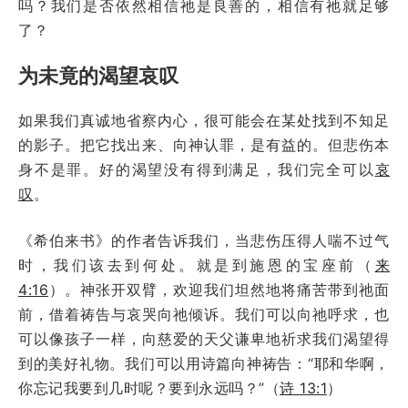
吗？我们是否依然相信祂是良善的，相信有祂就足够
了？
为未竟的渴望哀叹
如果我们真诚地省察内心，很可能会在某处找到不知足
的影子。把它找出来、向神认罪，是有益的。但悲伤本
身不是罪。好的渴望没有得到满足，我们完全可以
哀
叹
。
《希伯来书》的作者告诉我们，当悲伤压得人喘不过气
时，我们该去到何处。就是到施恩的宝座前（
来
4:16
）。神张开双臂，欢迎我们坦然地将痛苦带到祂面
前，借着祷告与哀哭向祂倾诉。我们可以向祂呼求，也
可以像孩子一样，向慈爱的天父谦卑地祈求我们渴望得
到的美好礼物。我们可以用诗篇向神祷告：“耶和华啊，
你忘记我要到几时呢？要到永远吗？”（
诗 13:1
）