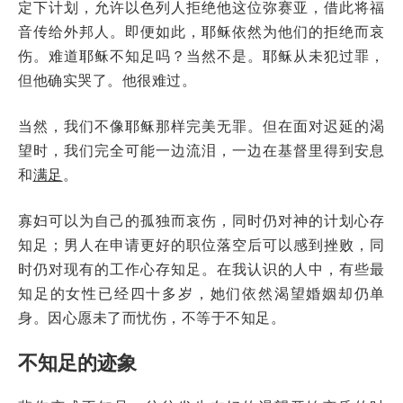
定下计划，允许以色列人拒绝他这位弥赛亚，借此将福
音传给外邦人。即便如此，耶稣依然为他们的拒绝而哀
伤。难道耶稣不知足吗？当然不是。耶稣从未犯过罪，
但他确实哭了。他很难过。
当然，我们不像耶稣那样完美无罪。但在面对迟延的渴
望时，我们完全可能一边流泪，一边在基督里得到安息
和
满足
。
寡妇可以为自己的孤独而哀伤，同时仍对神的计划心存
知足；男人在申请更好的职位落空后可以感到挫败，同
时仍对现有的工作心存知足。在我认识的人中，有些最
知足的女性已经四十多岁，她们依然渴望婚姻却仍单
身。因心愿未了而忧伤，不等于不知足。
不知足的迹象