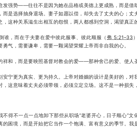
愈发强势——往往不是因为她在品格或美德上更成熟，而是借
，而是选择抽身退场。妻子如愿以偿，却失去了丈夫的心；丈
之，这种关系滋生出相互的怨恨，两人都感到空洞，渴望真正
倒谁，而在于夫妻在爱中彼此服事、彼此顺服（
弗 5:21–33
要勇气，需要谦卑，需要一颗渴望荣耀上帝而非自我的心。
的祥和，而是要映照基督对教会的爱——那种舍己的爱、使人
刻安宁更为真实、更为持久。上帝对婚姻的设计是美好的，对
时，这意味着丈夫必须带领，必须立定立场。这不是一种损失
我不得不一点一点地卸下那些从职场“老婆开心，日子顺心”文
离的困境，而是开始把它当作一个饱满、富有意义的季节。我