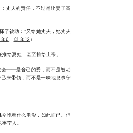
揭：丈夫的责任，不过是让妻子高
择了被动：“又给她丈夫，她丈夫
 3:6
、
创 3:12
）
任推给夏娃，甚至推给上帝。
教会——是舍己的爱，而不是被动
舍己来带领，而不是一味地息事宁
挑今晚看什么电影，如此而已。但
息事宁人。