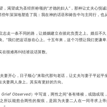
望，渴望成为圣经所称颂的“才德的妇人”，那种让丈夫心悦诚
那些年深深地塑造了我：我在神的话语和祷告中与主同行，也
。
立志走一条不同的路，让婚姻建立在彼此负责之上。婚后不久
诀。”我们把这话放在心上。十五年来，这个习惯让我们更谦卑
实在很难再纠结谁说话算数。
“夫妻开心，日子顺心”来取代那句老话，让丈夫与妻子平起平
在夫妻两人身上。其实有更好的方向。
 Grief Observed
）中写道，两性之间“各有锋棱，或隐或现
姻之所以能愈合两性的裂痕，是因为夫妻二人在一同寻求上
。”