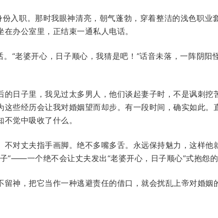
特工身份入职。那时我眼神清亮，朝气蓬勃，穿着整洁的浅色职业
坐在办公室里，正结束一通私人电话。
电话。“老婆开心，日子顺心，我猜是吧！”话音未落，一阵阴阳
后的日子里，我见过太多男人，他们谈起妻子时，不是讽刺挖
为这些经历会让我对婚姻望而却步。有一段时间，确实如此。
知不觉中吸收了什么。
。不对丈夫指手画脚。绝不多嘴多舌。永远保持魅力，这样他
子”——一个绝不会让丈夫发出“老婆开心，日子顺心”式抱怨
不留神，把它当作一种逃避责任的借口，就会扰乱上帝对婚姻