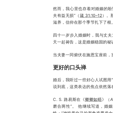
然而，我心里也存着对婚姻的盼
夫有益无损”（
箴 31:10–12
）。
滋养，信仰在那个季节扎下了根
四十一岁步入婚姻时，我与丈夫
天一起祷告，这是婚姻稳固的秘
当夫妻一同俯伏在施恩宝座前，
更好的口头禅
婚后，我听过一些好心人试图用
说到底，这类表达的焦点依然落
C. S. 路易斯在《
卿卿如晤
》（
A
磨合两性”。 他继续写道，婚
性：“神按着自己的形象造男造女