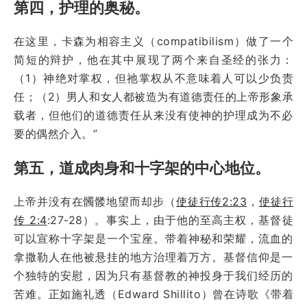
第四，护理的奥秘。
在这里，卡森为相容主义（compatibilism）做了一个
简短的辩护，他在其中展现了两个来自圣经的张力：
（1）神绝对掌权，但祂掌权从不意味着人可以少负责
任；（2）男人和女人都被造为有道德责任的上帝形象承
载者，但他们的道德责任从来没有使神的护理成为不必
要的偶然介入。”
第五，道成肉身和十字架的中心地位。
上帝并没有在髑髅地望而却步（
使徒行传2:23
，
使徒行
传 2:4
:27-28）。事实上，由于他的至高主权，基督徒
可以宣称十字架是一个宝座。带着神秘和荣耀，流血的
拿撒勒人在他被悬挂的地方治理着万方。基督信仰是一
个独特的安慰，因为只有基督教的神投身于我们经历的
苦难。正如施礼透（Edward Shillito）曾在诗歌《带着