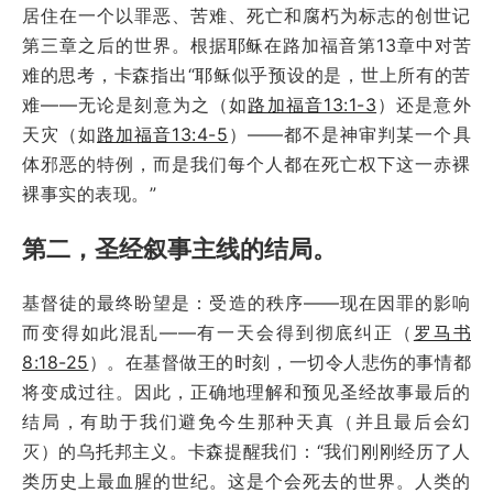
居住在一个以罪恶、苦难、死亡和腐朽为标志的创世记
第三章之后的世界。根据耶稣在路加福音第13章中对苦
难的思考，卡森指出“耶稣似乎预设的是，世上所有的苦
难——无论是刻意为之（如
路加福音13:1-3
）还是意外
天灾（如
路加福音13:4-5
）——都不是神审判某一个具
体邪恶的特例，而是我们每个人都在死亡权下这一赤裸
裸事实的表现。”
第二，圣经叙事主线的结局。
基督徒的最终盼望是：受造的秩序——现在因罪的影响
而变得如此混乱——有一天会得到彻底纠正（
罗马书
8:18-25
）。在基督做王的时刻，一切令人悲伤的事情都
将变成过往。因此，正确地理解和预见圣经故事最后的
结局，有助于我们避免今生那种天真（并且最后会幻
灭）的乌托邦主义。卡森提醒我们：“我们刚刚经历了人
类历史上最血腥的世纪。这是个会死去的世界。人类的