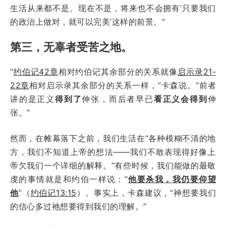
生活从来都不是、现在不是，将来也不会拥有‘只要我们
的政治上做对，就可以完美’这样的前景。”
第三，无辜者受苦之地。
“
约伯记42章
相对约伯记其余部分的关系就像
启示录21-
22章
相对启示录其余部分的关系一样，”卡森说。“前者
讲的是正义
得到了
伸张，而后者早已
看正义会得到
伸
张。”
然而，在帷幕落下之前，我们生活在“各种模糊不清的地
方，我们不知道上帝的想法——我们不敢表现得好像上
帝欠我们一个详细的解释。”有些时候，我们能做的最敬
虔的事情就是和约伯一样说：“
他要杀我，我仍要仰望
他
”（
约伯记13:15
）。事实上，卡森建议，“神想要我们
的信心多过祂想要得到我们的理解。”