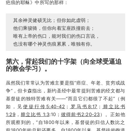
疤痕的耶稣》中所写的那样：
其余神灵健硕无比；但你如此虚弱；
他们乘骏骑，但你向着宝座跌撞前去；
唯有上帝的伤口，能对我们的伤口言说，
也没有哪个神灵伤痕累累，唯独有你。
第六，背起我们的十字架（向全球受逼迫
的教会学习）。
虽然我们常常认为苦难主要是指“癌症、年老、贫穷或战
争”，但卡森指出，新约圣经中最常提到苦难的经文都与
基督徒的独特苦难有关——“而且它们都很了不起”（例
如，见
使徒行传5:40-42
；
罗马书8:17
；
腓立比书
1:29
，
腓立比书 1:3
:10；
彼得前书2:20-23
）。正如他
所观察到的，“自1800年以来，基督徒的归信人数比之
前1800年的总和还要多。自1800年以来，基督徒的殉道