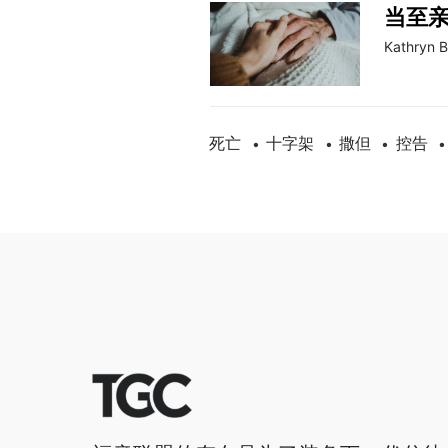
当至
Kathryn B
死亡
十字架
撒但
控告
•
•
•
•