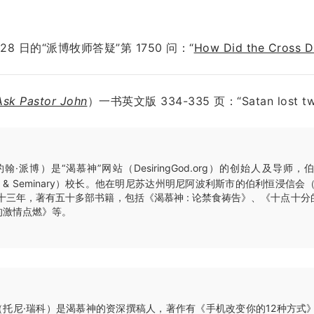
月 28 日的“派博牧师答疑”第 1750 问：“
How Did the Cross Di
Ask Pastor John
）一书英文版 334-335 页：“Satan lost two 
翰·派博）是“渴慕神”网站（DesiringGod.org）的创始人及导师
llege & Seminary）校长。他在明尼苏达州明尼阿波利斯市的伯利恒浸信会（Beth
师三十三年，著有五十多部书籍，包括《渴慕神 : 论禁食祷告》、《十点十
的激情点燃》等。
（托尼·瑞科）是渴慕神的资深撰稿人，著作有《手机改变你的12种方式》