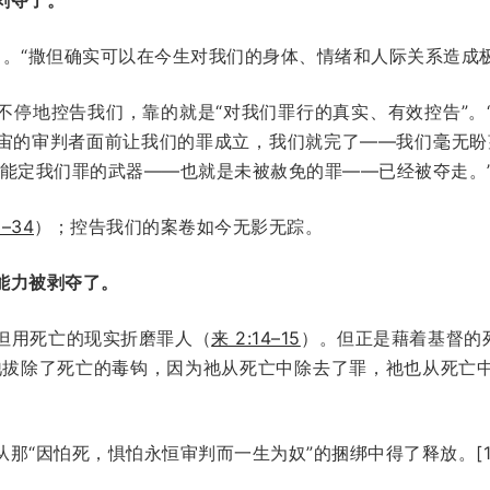
）。“撒但确实可以在今生对我们的身体、情绪和人际关系造成极
不停地控告我们，靠的就是“对我们罪行的真实、有效控告”。
宙的审判者面前让我们的罪成立，我们就完了——我们毫无盼
一能定我们罪的武器——也就是未被赦免的罪——已经被夺走。
3–34
）；控告我们的案卷如今无影无踪。
能力被剥夺了。
但用死亡的现实折磨罪人（
来 2:14–15
）。但正是藉着基督的
祂拔除了死亡的毒钩，因为祂从死亡中除去了罪，祂也从死亡
那“因怕死，惧怕永恒审判而一生为奴”的捆绑中得了释放。[1