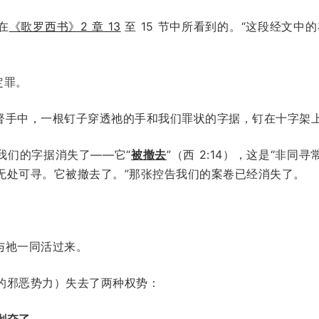
在
《歌罗西书》2 章 13
至 15 节中所看到的。“这段经文中
定罪。
督手中，一根钉子穿透祂的手和我们罪状的字据，钉在十字架
我们的字据消失了——它“
被撤去
”（西 2:14），这是“非
无处可寻。它被撤去了。”那张控告我们的案卷已经消失了。
与祂一同活过来。
的邪恶势力）失去了两种权势：
剥夺了。