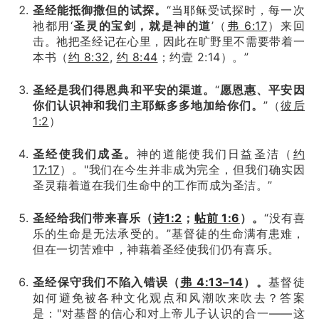
圣经能抵御撒但的试探。
“当耶稣受试探时，每一次
祂都用‘
圣灵的宝剑，就是神的道
’（
弗 6:17
）来回
击。祂把圣经记在心里，因此在旷野里不需要带着一
本书（
约 8:32
,
约 8:44
；约壹 2:14）。”
圣经是我们得恩典和平安的渠道。
“
愿恩惠、平安因
你们认识神和我们主耶稣多多地加给你们。
”（
彼后
1:2
）
圣经使我们成圣。
神的道能使我们日益圣洁（
约
17:17
）。
"我们在今生并非成为完全，但我们确实因
圣灵藉着道在我们生命中的工作而成为圣洁。”
圣经给我们带来喜乐（
诗1:2
；
帖前 1:6
）。
“没有喜
乐的生命是无法承受的。”基督徒的生命满有患难，
但在一切苦难中，神藉着圣经使我们仍有喜乐。
圣经保守我们不陷入错误（
弗 4:13–14
）。
基督徒
如何避免被各种文化观点和风潮吹来吹去？
答案
是："对基督的信心和对上帝儿子认识的合一——这