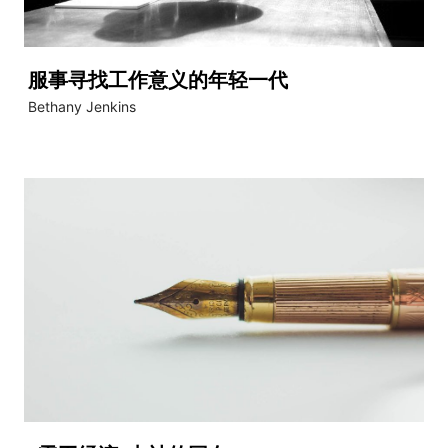
服事寻找工作意义的年轻一代
Bethany Jenkins