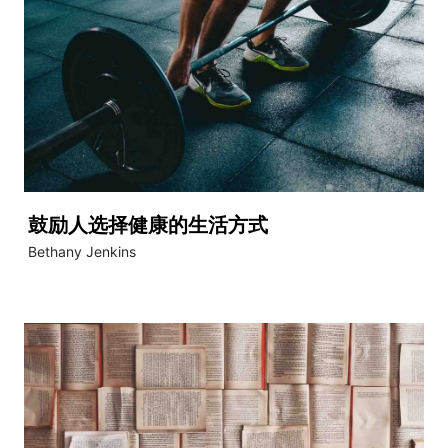
鼓励人选择健康的生活方式
Bethany Jenkins