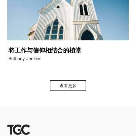
将工作与信仰相结合的植堂
Bethany Jenkins
查看更多