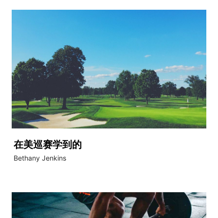
在美巡赛学到的
Bethany Jenkins