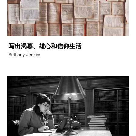
写出渴慕、雄心和信仰生活
Bethany Jenkins